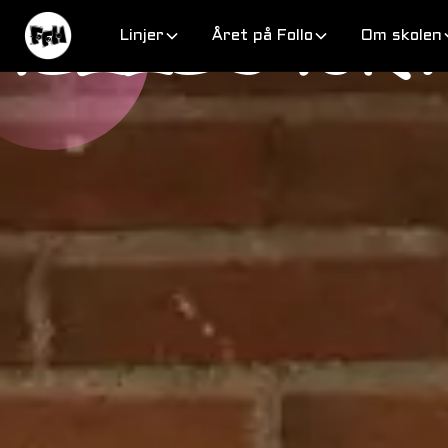
FELLES FOR 
Hopp over navigering
Linjer
Året på Follo
Om skolen