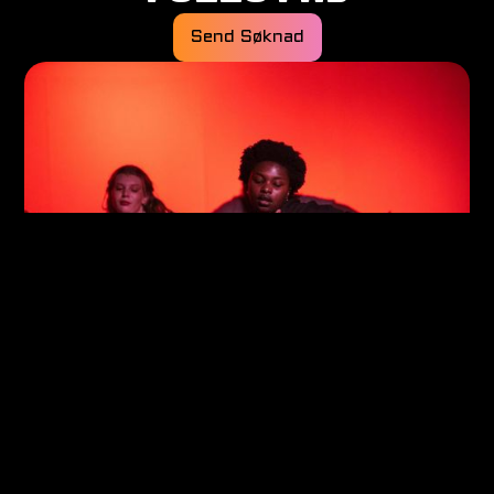
Send Søknad
Follo Fhs er en trygg havn - et sted
for raushet, og en arena for modig