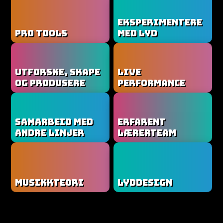
EKSPERIMENTERE
PRO TOOLS
MED LYD
UTFORSKE, SKAPE
LIVE
OG PRODUSERE
PERFORMANCE
SAMARBEID MED
ERFARENT
ANDRE LINJER
LÆRERTEAM
MUSIKKTEORI
LYDDESIGN