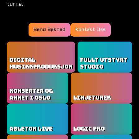
turné.
Send Søknad
Kontakt Oss
DIGITAL
FULLT UTSTYRT
MUSIKKPRODUKSJON
STUDIO
KONSERTER OG
ANNET I OSLO
LINJETURER
ABLETON LIVE
LOGIC PRO