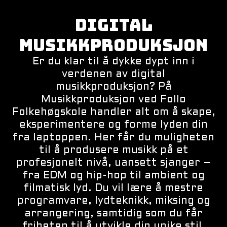
DIGITAL
MUSIKKPRODUKSJON
Er du klar til å dykke dypt inn i
verdenen av digital
musikkproduksjon? På
Musikkproduksjon ved Follo
Folkehøgskole handler alt om å skape,
eksperimentere og forme lyden din
fra laptoppen. Her får du muligheten
til å produsere musikk på et
profesjonelt nivå, uansett sjanger –
fra EDM og hip-hop til ambient og
filmatisk lyd. Du vil lære å mestre
programvare, lydteknikk, miksing og
arrangering, samtidig som du får
friheten til å utvikle din unike stil.